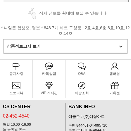
상세 정보를 확대해 보실 수 있습니다
* 나일론 합성모, 평붓 * 848 7개 세트 구성품 : 2호,4호,6호,8호,10호,12
호,14호
상품정보고시 보기
공지사항
카톡상담
Q&A
멤버쉽
포토리뷰
VIP 게시판
배송조회
기획전
CS CENTER
BANK INFO
02-452-4540
예금주 : (주)예랑아트
평일 10:00~16:00
국민 844401-04-095720
토,공휴일 휴무
농협 351-0134-4844-73