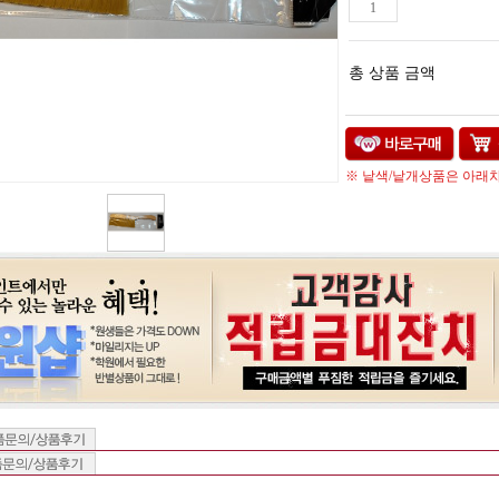
총 상품 금액
※ 낱색/낱개상품은 아래