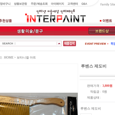
: HOME >
보타니컬 아트
루벤스 제도비
판매가격 :
3,800
원
적립금 :
0
원
제품상태 :
루벤스 제도비