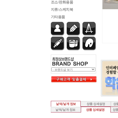
조소/판화용품
지류/스케치북
기타용품