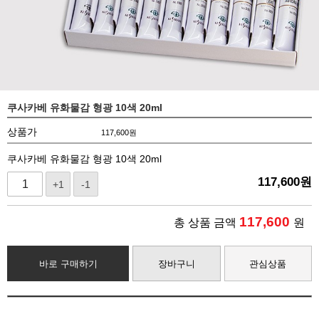
쿠사카베 유화물감 형광 10색 20ml
상품가
117,600
원
쿠사카베 유화물감 형광 10색 20ml
117,600
원
+1
-1
117,600
총 상품 금액
원
바로 구매하기
장바구니
관심상품