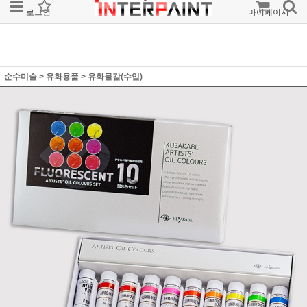
로그인
회원가입
주문조회
마이페이지
순수미술
>
유화용품
>
유화물감(수입)