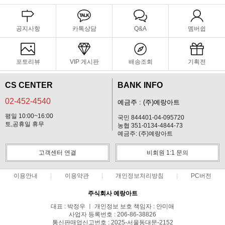
공지사항
카톡상담
Q&A
멤버쉽
포토리뷰
VIP 게시판
배송조회
기획전
CS CENTER
BANK INFO
02-452-4540
예금주 : (주)예랑아트
평일 10:00~16:00
국민 844401-04-095720
토,공휴일 휴무
농협 351-0134-4844-73
예금주: (주)예랑아트
고객센터 연결
비회원 1:1 문의
이용안내
이용약관
개인정보처리방침
PC버전
주식회사 예랑아트
대표 : 박정우 ㅣ 개인정보 보호 책임자 : 안미애
사업자 등록번호 : 206-86-38826
통신판매업신고번호 : 2025-서울동대문-2152