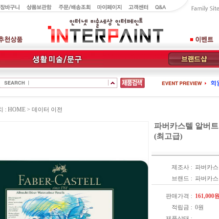
: HOME >
데이터 이전
파버카스텔 알버트 
(최고급)
제조사 :
파버카스
브랜드 :
파버카
판매가격 :
161,000
적립금 :
0
원
제품상태 :