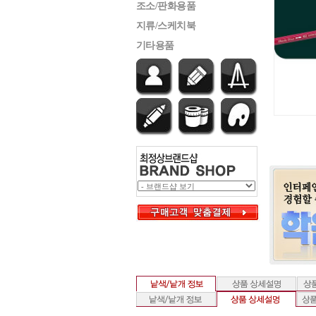
조소/판화용품
지류/스케치북
기타용품