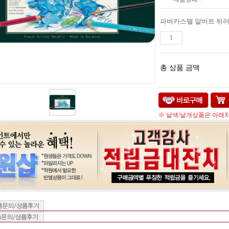
총 상품 금액
※ 낱색/낱개상품은 아래