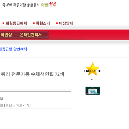
뒤러 전문가용 수채색연필 72색
텔
스텔
[브랜드바로가기]
원