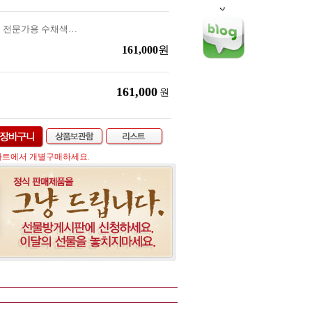
파버카스텔 알버트 뒤러 전문가용 수채색연필 72색 (최고급)
161,000
원
161,000
원
차트에서 개별구매하세요.