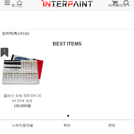
로그인
회원가입
주문조회
마이페이지
정착액(휙사티브)
BEST ITEMS
1
홀베인 유화 300-DH 20
ml 20색 세트
150,000원
스케치용연필
목탄
콘테