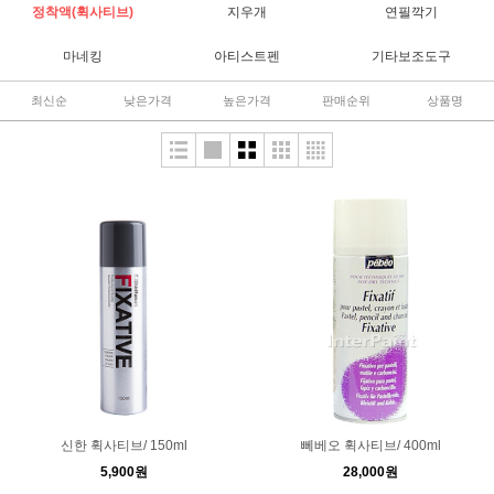
정착액(휙사티브)
지우개
연필깍기
마네킹
아티스트펜
기타보조도구
최신순
낮은가격
높은가격
판매순위
상품명
신한 휙사티브/ 150ml
뻬베오 휙사티브/ 400ml
5,900원
28,000원