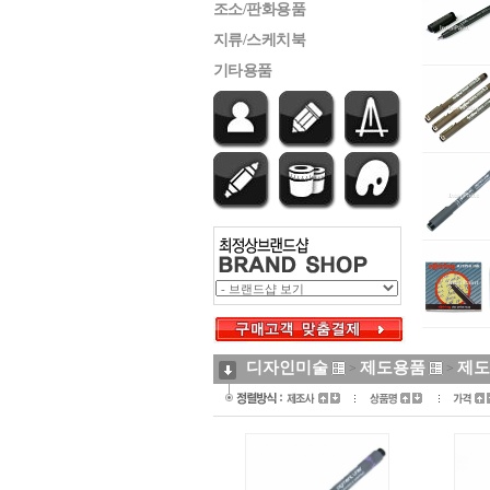
조소/판화용품
지류/스케치북
기타용품
디자인미술
제도용품
제도
>
>