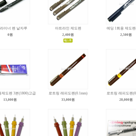
라이너 펜 낱자루
아트라인 제도펜
에딩 1회용 제도펜(1
0원
2,400원
2,500원
제도펜 3본(1800)고급
로트링 래피도펜(0.1mm)
로트링 래피도펜(0.
13,000원
33,000원
28,000원