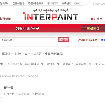
 HOME >
디자인미술
>
제도용품
>
제도펜/잉크
/잉크
|
샤프/샤프심
|
홀더/홀더심
|
제도용연필
|
제도용콤파스
|
각종자류
|
제도판
|
기타
윈저뉴톤
윈저뉴톤 제도용잉크(인디언잉크)