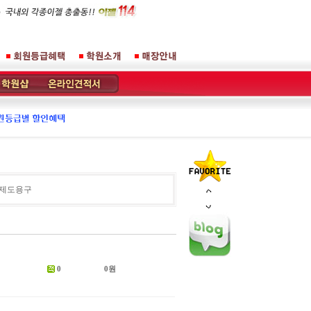
제도용구
0
0원