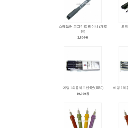
스테듈러 피그먼트 라이너 (제도
코픽
펜)
2,800원
에딩 1회용제도펜4본(1880)
에딩 1회용
10,000원