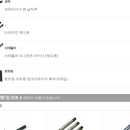
코픽
코픽라이너 펜 낱자루
..
아트라인 제도펜
스테듈러
스테듈러 피그먼트 라이너 (제도펜)
로트링
로트링 아트펜 잉크카트리지 흑색 (6개입)
펜/잉크
총
24
개의 상품이 있습니다.