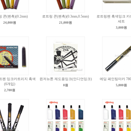
 콘(펜촉)(0.2mm)
로트링 콘(펜촉)(0.3mm,0.5mm)
로트링펜 흑색잉크 카
세트
24,000원
21,000원
3,000원
트펜 잉크카트리지 흑색
윈저뉴톤 제도용잉크(인디언잉크)
에딩 페인팅마카 780(
(6개입)
0원
5,000원
2,700원