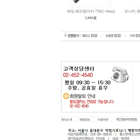
에딩 페인팅마카 750(2~4mm)
모나미 
5,000원