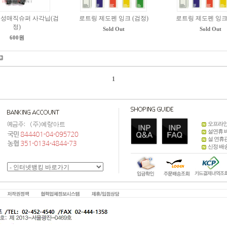
유성매직슈퍼 사각닙(검
로트링 제도펜 잉크 (검정)
로트링 제도펜 잉크 
정)
Sold Out
Sold Out
600원
1
오프라인
설연휴 
설 연휴
신정 배