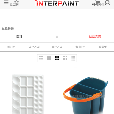
로그인
회원가입
주문조회
마이페이지
보조용품
물감
붓
보조용품
최신순
낮은가격
높은가격
판매순위
상품명