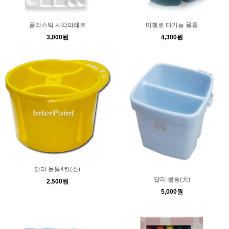
플라스틱 사각파레트
미젤로 다기능 물통
3,000원
4,300원
달리 물통4칸(소)
달리 물통(大)
2,500원
5,000원