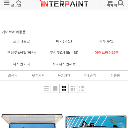
로그인
회원가입
주문조회
마이페이지
에어브러쉬용품
포스터물감
마카(국산)
마카(수입)
구성붓&세필(국산)
구성붓&세필(수입)
에어브러쉬용품
디자인커터
기타디자인재료
최신순
낮은가격
높은가격
판매순위
상품명