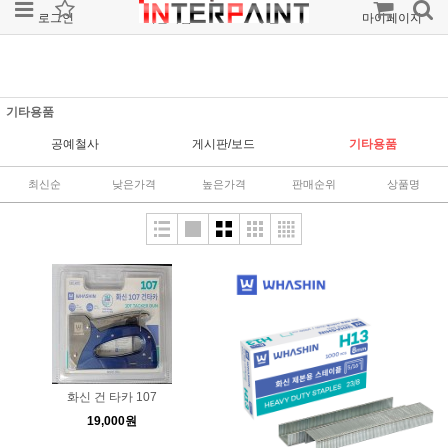
로그인
회원가입
주문조회
마이페이지
기타용품
공예철사
게시판/보드
기타용품
최신순
낮은가격
높은가격
판매순위
상품명
화신 건 타카 107
19,000원