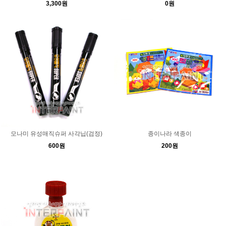
3,300원
0원
모나미 유성매직슈퍼 사각닙(검정)
종이나라 색종이
600원
200원